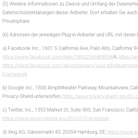
(5) Weitere Informationen zu Zweck und Umfang der Datenerhebu
Datenschutzerklärungen dieser Anbieter. Dort erhalten Sie auc
Privatsphäre.
(6) Adressen der jeweiligen Plug-in-Anbieter und URL mit deren
a) Facebook Inc., 1601 S California Ave, Palo Alto, California 
https://www.facebook.com/help/18632566808508
4,
https://
https://www.facebook.com/about/privacy/your-info#everyone
Framework
.
b) Google Inc., 1600 Amphitheater Parkway, Mountainview, Cal
Privacy-Shield unterworfen,
https://www.privacyshield.gov/EU
c) Twitter, Inc., 1355 Market St, Suite 900, San Francisco, Cali
https://www.privacyshield.gov/EU-US-Framework
.
d) Xing AG, Gänsemarkt 43, 20354 Hamburg, DE;
https://www.x