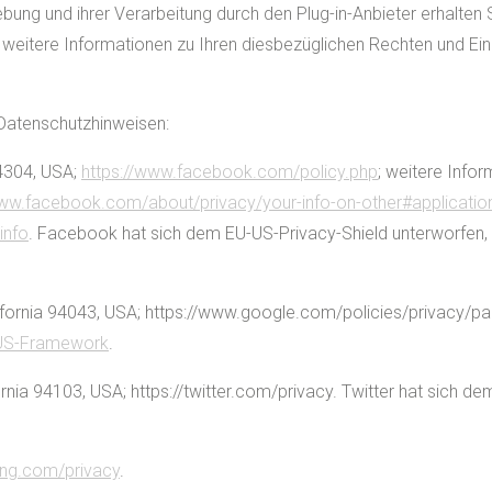
ng und ihrer Verarbeitung durch den Plug-in-Anbieter erhalten S
h weitere Informationen zu Ihren diesbezüglichen Rechten und Ei
 Datenschutzhinweisen:
94304, USA;
https://www.facebook.com/policy.php
; weitere Info
www.facebook.com/about/privacy/your-info-on-other#applicati
info
. Facebook hat sich dem EU-US-Privacy-Shield unterworfen,
ifornia 94043, USA; https://www.google.com/policies/privacy/pa
-US-Framework
.
fornia 94103, USA; https://twitter.com/privacy. Twitter hat sich 
ing.com/privacy
.