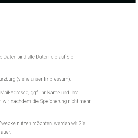
aten sind alle Daten, die auf Sie
ürzburg (siehe unser Impressum).
-Mail-Adresse, ggf. Ihr Name und Ihre
 wir, nachdem die Speicherung nicht mehr
he Zwecke nutzen möchten, werden wir Sie
dauer.