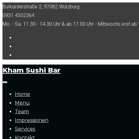
Skip
Burkarderstraße 2, 97082 Würzburg
to
0931 4502364
content
Mo. - Sa. 11.30 - 14.30 Uhr & ab 17.00 Uhr - Mittwochs erst ab 
Facebook
Tripadvisor
Instagram
Kham Sushi Bar
Home
Menü
Team
Impressionen
Services
Kontakt