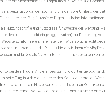
n über die Sicherheitseinstellungen Ihres Browsers alle Cookies 
enverarbeitungsvorgänge, noch sind uns der volle Umfang der Da
aten durch den Plug-in-Anbieter liegen uns keine Informationen 
en als Nutzungsprofile und nutzt diese für Zwecke der Werbung,
besondere (auch für nicht eingeloggte Nutzer) zur Darstellung 
r Website zu informieren. Ihnen steht ein Widerspruchsrecht gege
r wenden müssen. Über die Plug-ins bietet wir Ihnen die Möglichk
bessern und für Sie als Nutzer interessanter ausgestalten können
onto bei dem Plug-in-Anbieter besitzen und dort eingeloggt sind
hrem beim Plug-in-Anbieter bestehenden Konto zugeordnet. Wenn S
e Information in Ihrem Nutzerkonto und teilt sie Ihren Kontakten ö
esondere jedoch vor Aktivierung des Buttons, da Sie so eine Zu