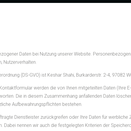
ezogener Daten bei Nutzung unserer Website. Personenbezogene D
n, Nutzerverhalten.
ordnung (DS-GVO) ist Keshar Shahi, Burkarderstr. 2-4, 97082 W
 Kontaktformular werden die von Ihnen mitgeteilten Daten (Ihre E
worten. Die in diesem Zusammenhang anfallenden Daten löschen
setzliche Aufbewahrungspflichten bestehen.
uftragte Dienstleister zurückgreifen oder Ihre Daten für werblic
n. Dabei nennen wir auch die festgelegten Kriterien der Speicher