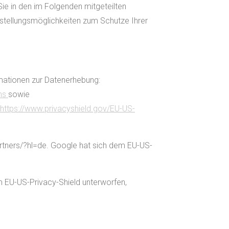
ie in den im Folgenden mitgeteilten
nstellungsmöglichkeiten zum Schutze Ihrer
rmationen zur Datenerhebung:
ons
sowie
https://www.privacyshield.gov/EU-US-
rtners/?hl=de. Google hat sich dem EU-US-
dem EU-US-Privacy-Shield unterworfen,