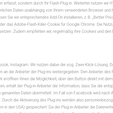
r erfasst, sondern durch Ihr Flash-Plug-in. Weiterhin nutzen wir 
derlichen Daten unabhängig von Ihrem verwendeten Browser und
 Sie ein entsprechendes Add-On installieren, z. B. „Better Priva
oder das Adobe-Flash-Killer-Cookie für Google Chrome. Die Nut
nsetzen. Zudem empfehlen wir, regelmäßig Ihre Cookies und den 
ebook, Instagram. Wir nutzen dabei die sog. Zwei-Klick-Lösung. D
an die Anbieter der Plug-ins weitergegeben. Den Anbieter des Pl
eröffnen Ihnen die Möglichkeit, über den Button direkt mit dem
ren, erhält der Plug-in-Anbieter die Information, dass Sie die e
 genannten Daten übermittelt. Im Fall von Facebook wird nach A
. Durch die Aktivierung des Plug-ins werden also personenbezog
tern in den USA) gespeichert. Da der Plug-in-Anbieter die Daten