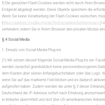
f) Die genutzten Flash-Cookies werden nicht durch Ihren Browse
Endgerät abgelegt werden. Diese Objekte speichern die erfor
Wenn Sie keine Verarbeitung der Flash-Cookies wünschen, müssen
(
https://addons.mozilla.org/de/firefox/addon/betterprivacy/
) 
verhindern, indem Sie in Ihrem Browser den privaten Modus ei
§ 4 Social Media
1. Einsatz von Social-Media-Plug-ins
(1) Wir setzen derzeit folgende Social-Media-Plug-ins ein: Fac
werden zunächst grundsätzlich keine personenbezogenen Daten 
dem Kasten über seinen Anfangsbuchstaben oder das Logo. Wir 
wenn Sie auf das markierte Feld klicken und es dadurch aktivie
aufgerufen haben. Zudem werden die unter § 3 dieser Erklärung
Deutschland die IP-Adresse sofort nach Erhebung anonymisiert
in-Anbieter übermittelt und dort (bei US-amerikanischen Anbie