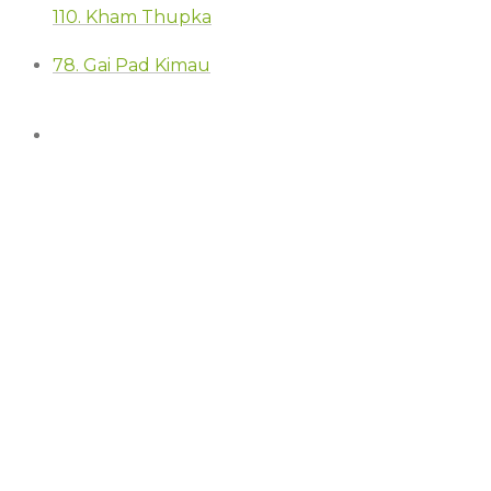
110. Kham Thupka
78. Gai Pad Kimau
95 –
Füllerloremipsumdolorsita