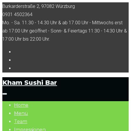
Skip
Burkarderstraße 2, 97082 Würzburg
to
0931 4502364
content
Mo. - Sa. 11.30 - 14.30 Uhr & ab 17.00 Uhr - Mittwochs erst
ab 17:00 Uhr geöffnet - Sonn- & Feiertags 11:30 - 14:30 Uhr &
17:00 Uhr bis 22:00 Uhr.
Facebook
Tripadvisor
Instagram
Kham Sushi Bar
Home
Menü
Team
Impressionen