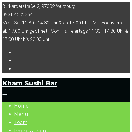
Skip
Burkarderstraße 2, 97082 Würzburg
to
0931 4502364
content
Mo. - Sa. 11.30 - 14.30 Uhr & ab 17.00 Uhr - Mittwochs erst
ab 17:00 Uhr geöffnet - Sonn- & Feiertags 11:30 - 14:30 Uhr &
17:00 Uhr bis 22:00 Uhr.
Facebook
Tripadvisor
Instagram
Kham Sushi Bar
Home
Menü
Team
Impressionen