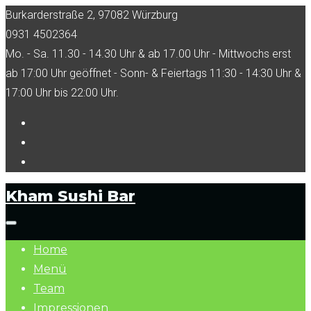
Skip
Burkarderstraße 2, 97082 Würzburg
to
0931 4502364
content
Mo. - Sa. 11.30 - 14.30 Uhr & ab 17.00 Uhr - Mittwochs erst
ab 17:00 Uhr geöffnet - Sonn- & Feiertags 11:30 - 14:30 Uhr &
17:00 Uhr bis 22:00 Uhr.
Facebook
Tripadvisor
Instagram
Kham Sushi Bar
Home
Menü
Team
Impressionen