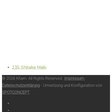
235. Shitake Maki
© 2026 Kham. All Rights Reserved.
Impressum
-
Datenschutzerklärung
- Umsetzung und Konfiguration von
SPOTCONCEPT
.
Facebook
Tripadvisor