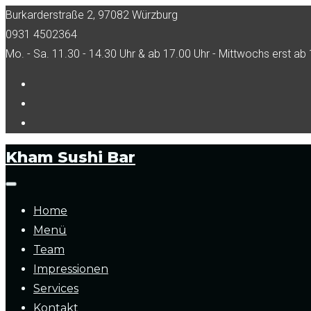
Skip
Burkarderstraße 2, 97082 Würzburg
to
0931 4502364
content
Mo. - Sa. 11.30 - 14.30 Uhr & ab 17.00 Uhr - Mittwochs erst ab 
Facebook
Tripadvisor
Instagram
Kham Sushi Bar
Home
Menü
Team
Impressionen
Services
Kontakt