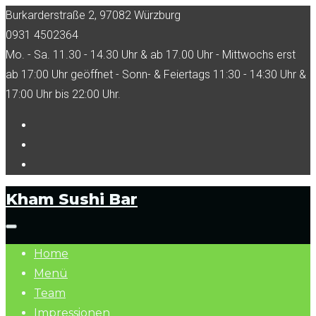
Skip
Burkarderstraße 2, 97082 Würzburg
to
0931 4502364
content
Mo. - Sa. 11.30 - 14.30 Uhr & ab 17.00 Uhr - Mittwochs erst
ab 17:00 Uhr geöffnet - Sonn- & Feiertags 11:30 - 14:30 Uhr &
17:00 Uhr bis 22:00 Uhr.
Facebook
Tripadvisor
Instagram
Kham Sushi Bar
Home
Menü
Team
Impressionen