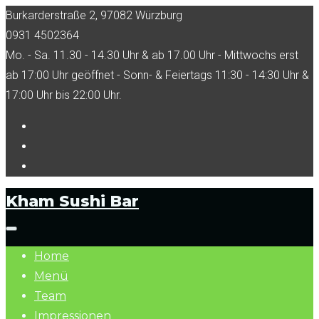
Skip
Burkarderstraße 2, 97082 Würzburg
to
0931 4502364
content
Mo. - Sa. 11.30 - 14.30 Uhr & ab 17.00 Uhr - Mittwochs erst
ab 17:00 Uhr geöffnet - Sonn- & Feiertags 11:30 - 14:30 Uhr &
17:00 Uhr bis 22:00 Uhr.
Facebook
Tripadvisor
Instagram
Kham Sushi Bar
Home
Menü
Team
Impressionen