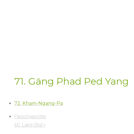
71. Gäng Phad Ped Yang">
71. Gäng Phad Ped Yang
72. Kham-Ngang-Pa
Fleischgerichte
60. Lang-Sha">