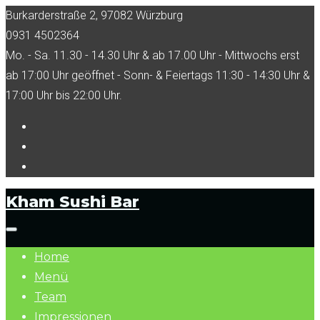
Skip
Burkarderstraße 2, 97082 Würzburg
to
0931 4502364
content
Mo. - Sa. 11.30 - 14.30 Uhr & ab 17.00 Uhr - Mittwochs erst
ab 17:00 Uhr geöffnet - Sonn- & Feiertags 11:30 - 14:30 Uhr &
17:00 Uhr bis 22:00 Uhr.
Facebook
Tripadvisor
Instagram
Kham Sushi Bar
Home
Menü
Team
Impressionen