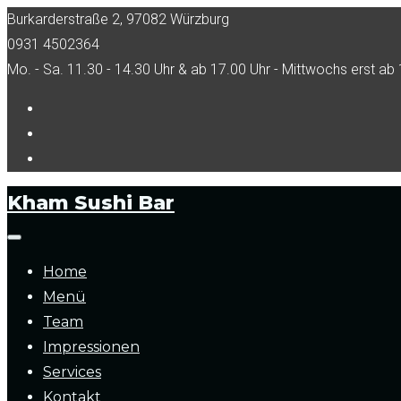
Skip
Burkarderstraße 2, 97082 Würzburg
to
0931 4502364
content
Mo. - Sa. 11.30 - 14.30 Uhr & ab 17.00 Uhr - Mittwochs erst ab 
Facebook
Tripadvisor
Instagram
Kham Sushi Bar
Home
Menü
Team
Impressionen
Services
Kontakt