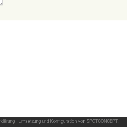
klärung
- Umsetzung und Konfiguration von
SPOTCONCEPT
.