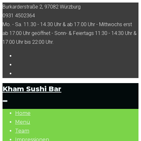
Skip
Burkarderstraße 2, 97082 Würzburg
to
0931 4502364
content
Mo. - Sa. 11.30 - 14.30 Uhr & ab 17.00 Uhr - Mittwochs erst
ab 17:00 Uhr geöffnet - Sonn- & Feiertags 11:30 - 14:30 Uhr &
17:00 Uhr bis 22:00 Uhr.
Facebook
Tripadvisor
Instagram
Kham Sushi Bar
Home
Menü
Team
Impressionen